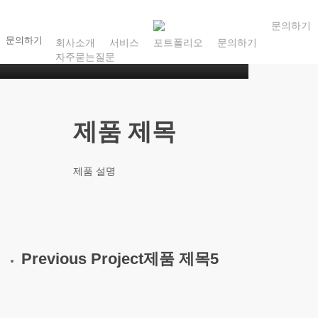
Skip
to
문
의
하
기
문의하기
회사소개
서비스
포트폴리오
문의하기
main
자주묻는질문
content
제품 제목
제품 설명
Previous Project
제품 제목5