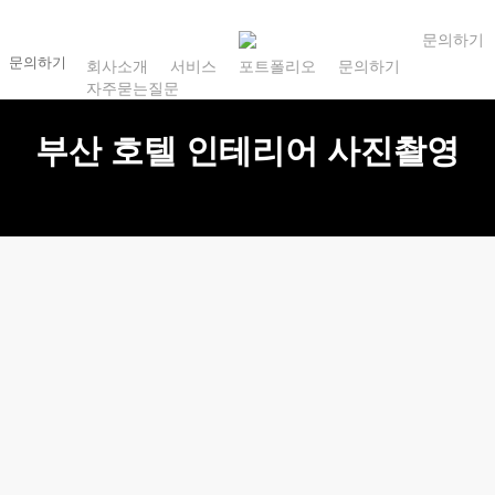
Skip
to
문
의
하
기
문의하기
회사소개
서비스
포트폴리오
문의하기
main
자주묻는질문
content
부산 호텔 인테리어 사진촬영