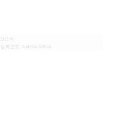
미디어
: 신준식
록번호 : 860-50-00955