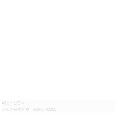
신준식미디어
대표 : 신준식
사업자등록번호 : 860-50-00955