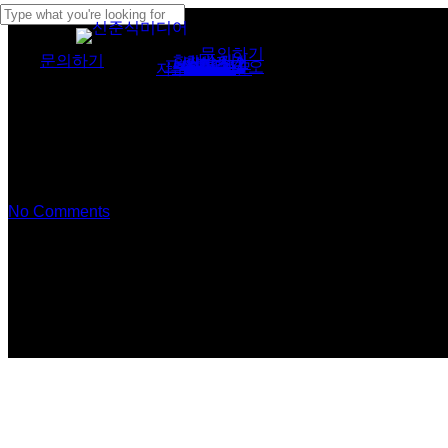
Skip
Close
Menu
to
문
의
하
기
문의하기
회사소개
회사소개
서비스
서비스 1
서비스 2
포트폴리오
포트폴리오
문의하기
Search
자주묻는질문
main
content
마포
No Comments