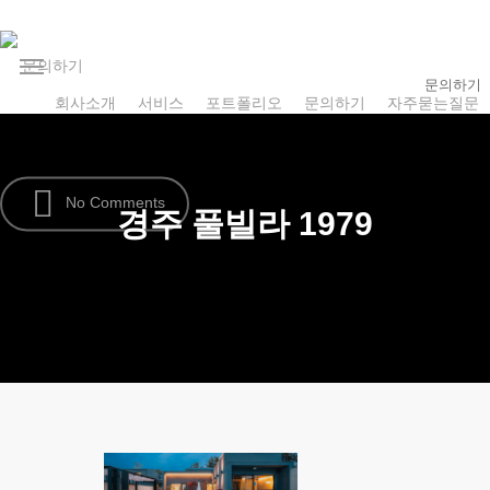
Skip
to
문
의
하
기
main
Menu
문의하기
content
회사소개
서비스
포트폴리오
문의하기
자주묻는질문
No Comments
경주 풀빌라 1979